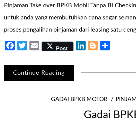
Pinjaman Take over BPKB Mobil Tanpa BI Checking
untuk anda yang membutuhkan dana segar sementar
proses pengalihan pinjaman dari leasing satu den
Facebook
Twitter
Email
LinkedIn
Blogger
Share
Post
Continue Reading
GADAI BPKB MOTOR
PINJA
Gadai BPKB