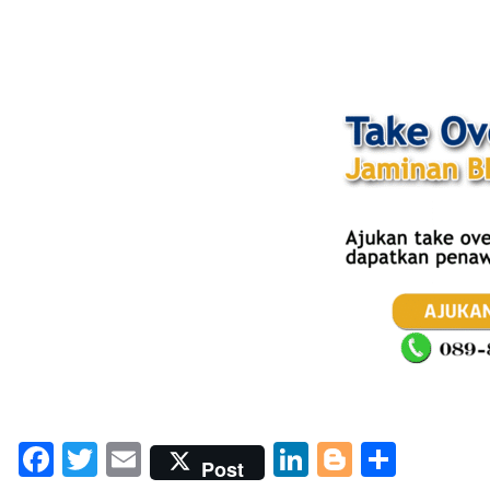
Facebook
Twitter
Email
LinkedIn
Blogger
Share
Post