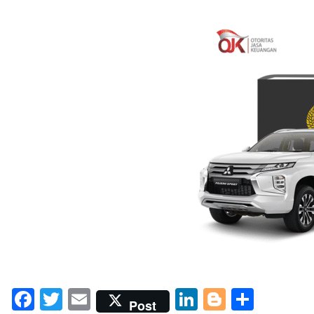
Facebook
Twitter
Email
LinkedIn
Blogger
Share
Post