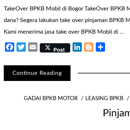
TakeOver BPKB Mobil di Bogor TakeOver BPKB Mob
dana? Segera lakukan take over pinjaman BPKB Mo
Kami menerima jasa take over BPKB Mobil di …
Facebook
Twitter
Email
LinkedIn
Blogger
Share
Post
Continue Reading
GADAI BPKB MOTOR
LEASING BPKB
Pinja