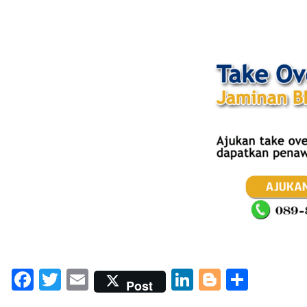
Facebook
Twitter
Email
LinkedIn
Blogger
Share
Post