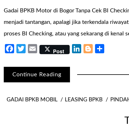
Gadai BPKB Motor di Bogor Tanpa Cek BI Checki
menjadi tantangan, apalagi jika terkendala riway
proses BI Checking, atau yang sekarang di kenal 
Facebook
Twitter
Email
LinkedIn
Blogger
Share
Post
Continue Reading
GADAI BPKB MOBIL
LEASING BPKB
PINDA