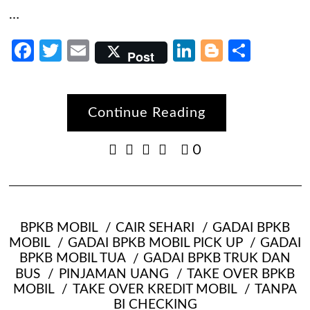
…
Facebook
Twitter
Email
LinkedIn
Blogger
Share
Post
Continue Reading
0
BPKB MOBIL
CAIR SEHARI
GADAI BPKB
MOBIL
GADAI BPKB MOBIL PICK UP
GADAI
BPKB MOBIL TUA
GADAI BPKB TRUK DAN
BUS
PINJAMAN UANG
TAKE OVER BPKB
MOBIL
TAKE OVER KREDIT MOBIL
TANPA
BI CHECKING