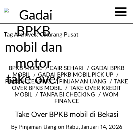
Tag Archives:
Cikarang Pusat
BPKB MOBIL
CAIR SEHARI
GADAI BPKB
MOBIL
GADAI BPKB MOBIL PICK UP
PINDAH LEASING
PINJAMAN UANG
TAKE
OVER BPKB MOBIL
TAKE OVER KREDIT
MOBIL
TANPA BI CHECKING
WOM
FINANCE
Take Over BPKB mobil di Bekasi
By
Pinjaman Uang
on
Rabu, Januari 14, 2026