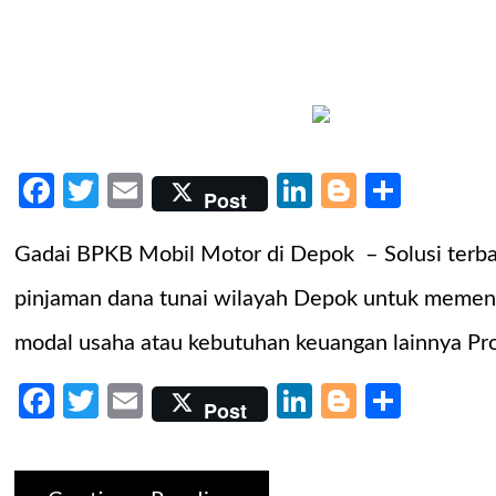
Facebook
Twitter
Email
LinkedIn
Blogger
Share
Post
Gadai BPKB Mobil Motor di Depok – Solusi terba
pinjaman dana tunai wilayah Depok untuk memenu
modal usaha atau kebutuhan keuangan lainnya Pr
Facebook
Twitter
Email
LinkedIn
Blogger
Share
Post