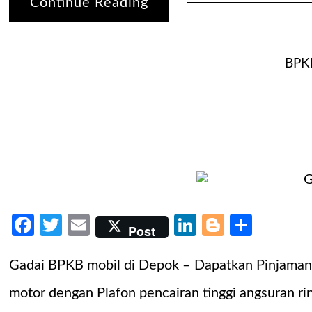
Continue Reading
BPK
Facebook
Twitter
Email
LinkedIn
Blogger
Share
Post
Gadai BPKB mobil di Depok – Dapatkan Pinjaman
motor dengan Plafon pencairan tinggi angsuran 