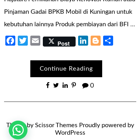
Pinjaman Gadai BPKB Mobil di Kuningan untuk
kebutuhan lainnya Produk pembiayan dari BFI …
Facebook
Twitter
Email
LinkedIn
Blogger
Share
Post
Continue Reading
0
Theme by
Scissor Themes
Proudly powered by
WordPress