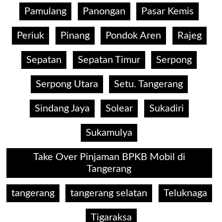
Pamulang
Panongan
Pasar Kemis
Periuk
Pinang
Pondok Aren
Rajeg
Sepatan
Sepatan Timur
Serpong
Serpong Utara
Setu. Tangerang
Sindang Jaya
Solear
Sukadiri
Sukamulya
Take Over Pinjaman BPKB Mobil di
Tangerang
tangerang
tangerang selatan
Teluknaga
Tigaraksa