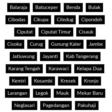
Balaraja
Batuceper
Benda
Bulak
Cibodas
Cikupa
Ciledug
Cipondoh
Ciputat
Ciputat Timur
Cisauk
Cisoka
Curug
Gunung Kaler
Jambe
Jatiuwung
Jayanti
Kab Tangerang
Karang Tengah
Karawaci
Kelapa Dua
Kemiri
Kosambi
Kresek
Kronjo
Larangan
Legok
Mauk
Mekar Baru
Neglasari
Pagedangan
Pakuhaji